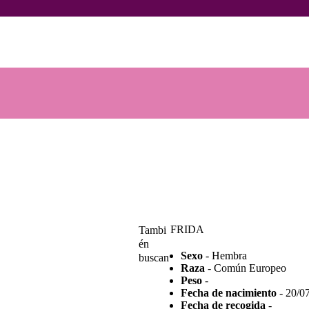
INICIO
ANIMALES
Voluntarios Animales Burgos
Asociación sin ánimo de lucro
NOTICIAS
ACTIVIDADES
CONTACTO
COLABORA
FRIDA
Tambi
én
Sexo
- Hembra
buscan
Raza
- Común Europeo
Peso
-
Fecha de nacimiento
- 20/0
Fecha de recogida
-