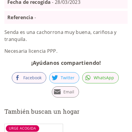
Fecha de recogida
- 28/03/2023
Referencia
-
Senda es una cachorrona muy buena, cariñosa y
tranquila.
Necesaria licencia PPP.
¡Ayúdanos compartiendo!
Facebook
Twitter
WhatsApp
Email
También buscan un hogar
URGE ACOGIDA