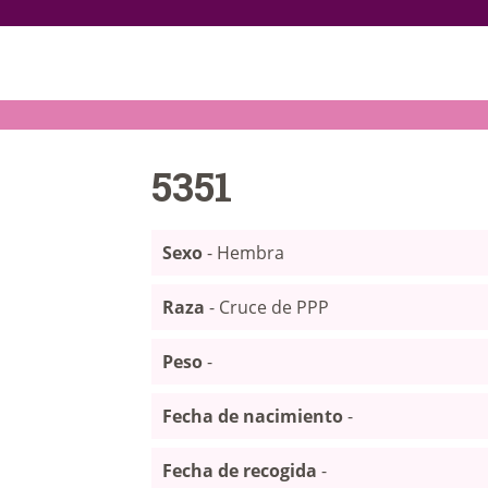
INICIO
ANIMALES
NOTICIAS
5351
ACTIVIDADES
Sexo
- Hembra
CONTACTO
Raza
- Cruce de PPP
COLABORA
Peso
-
Fecha de nacimiento
-
Fecha de recogida
-