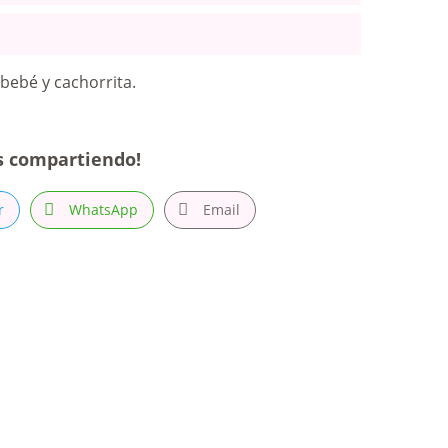
bebé y cachorrita.
s compartiendo!
r
WhatsApp
Email