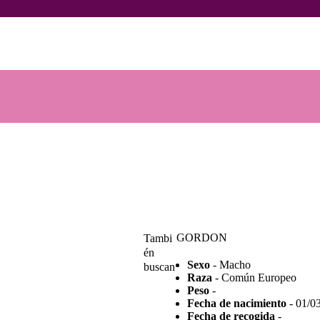
INICIO
ANIMALES
Voluntarios Animales Burgos
Asociación sin ánimo de lucro
NOTICIAS
ACTIVIDADES
CONTACTO
COLABORA
GORDON
Tambi
én
Sexo
- Macho
buscan
Raza
- Común Europeo
Peso
-
Fecha de nacimiento
- 01/0
Fecha de recogida
-