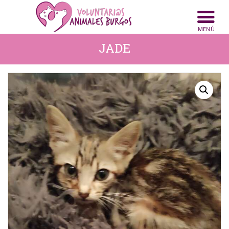
INICIO
ANIMALES
JADE
NOTICIAS
ACTIVIDADES
CONTACTO
COLABORA