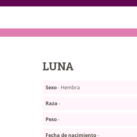
INICIO
ANIMALES
NOTICIAS
ACTIVIDADES
LUNA
CONTACTO
Sexo
- Hembra
COLABORA
Raza
-
Peso
-
Fecha de nacimiento
-