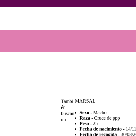
INICIO
ANIMALES
Voluntarios Animales Burgos
Asociación sin ánimo de lucro
NOTICIAS
ACTIVIDADES
CONTACTO
COLABORA
MARSAL
Tambi
én
Sexo
- Macho
buscan
Raza
- Cruce de ppp
un
Peso
- 25
Fecha de nacimiento
- 14/1
Fecha de recogida
- 30/08/