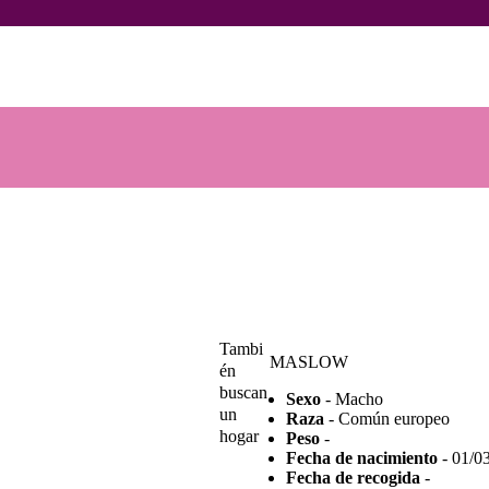
INICIO
ANIMALES
Voluntarios Animales Burgos
Asociación sin ánimo de lucro
NOTICIAS
ACTIVIDADES
CONTACTO
COLABORA
Tambi
MASLOW
én
buscan
Sexo
- Macho
un
Raza
- Común europeo
hogar
Peso
-
Fecha de nacimiento
- 01/0
Fecha de recogida
-