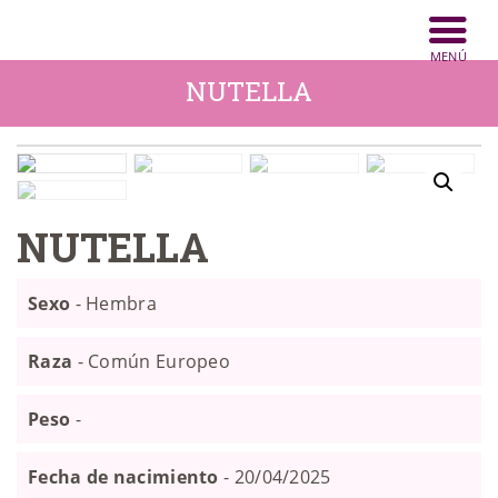
INICIO
ANIMALES
NUTELLA
NOTICIAS
ACTIVIDADES
CONTACTO
NUTELLA
COLABORA
Sexo
- Hembra
Raza
- Común Europeo
Peso
-
Fecha de nacimiento
- 20/04/2025