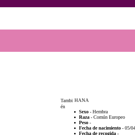
INICIO
ANIMALES
Voluntarios Animales Burgos
Asociación sin ánimo de lucro
NOTICIAS
ACTIVIDADES
CONTACTO
COLABORA
HANA
Tambi
én
Sexo
- Hembra
Raza
- Común Europeo
Peso
-
Fecha de nacimiento
- 05/0
Fecha de recogida
-