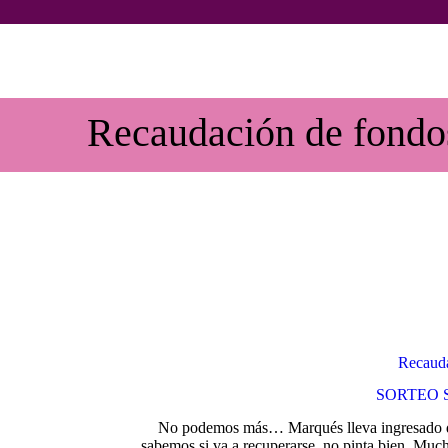
Recaudación de fondo
Recauda
SORTEO 
No podemos más… Marqués lleva ingresado de
sabemos si va a recuperarse, no pinta bien. Mu