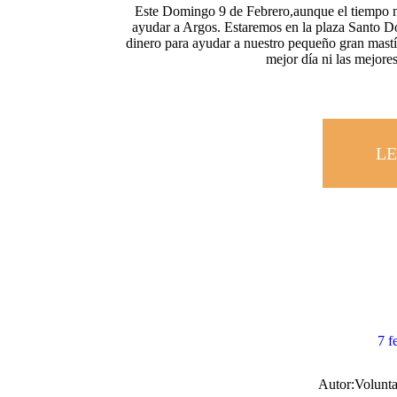
Este Domingo 9 de Febrero,aunque el tiempo n
ayudar a Argos. Estaremos en la plaza Santo
dinero para ayudar a nuestro pequeño gran mastín
mejor día ni las mejore
LE
7 f
Autor:
Volunta