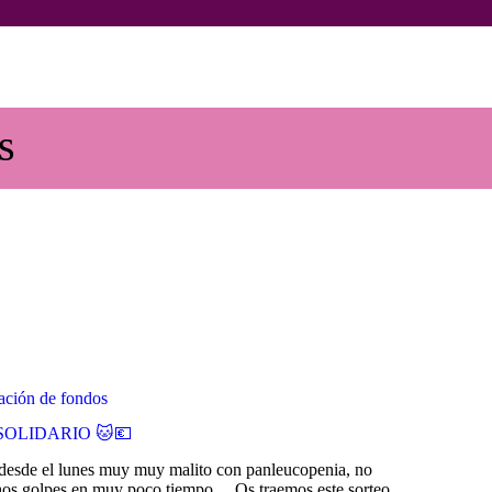
INICIO
ANIMALES
Voluntarios Animales Burgos
Asociación sin ánimo de lucro
s
NOTICIAS
ACTIVIDADES
CONTACTO
COLABORA
ción de fondos
SOLIDARIO 🐱💶
sde el lunes muy muy malito con panleucopenia, no
chos golpes en muy poco tiempo… Os traemos este sorteo