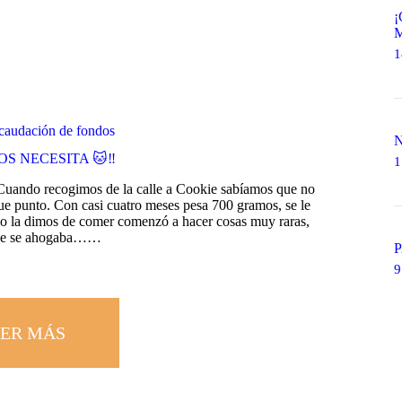
M
1
caudación de fondos
S NECESITA 🐱‼️
1
Cuando recogimos de la calle a Cookie sabíamos que no
que punto. Con casi cuatro meses pesa 700 gramos, se le
ndo la dimos de comer comenzó a hacer cosas muy raras,
que se ahogaba……
9
ER MÁS