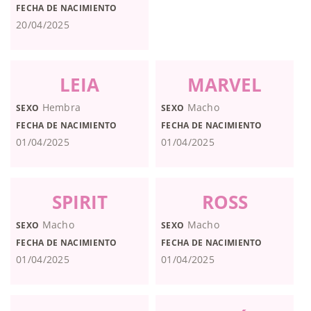
FECHA DE NACIMIENTO
20/04/2025
LEIA
MARVEL
Hembra
Macho
SEXO
SEXO
FECHA DE NACIMIENTO
FECHA DE NACIMIENTO
01/04/2025
01/04/2025
SPIRIT
ROSS
Macho
Macho
SEXO
SEXO
FECHA DE NACIMIENTO
FECHA DE NACIMIENTO
01/04/2025
01/04/2025