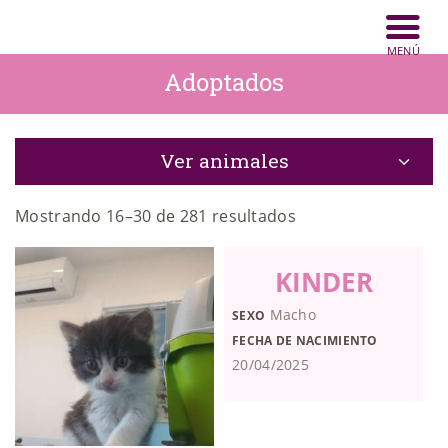
Adoptados
INICIO
Ver animales
ANIMALES
NOTICIAS
Mostrando 16–30 de 281 resultados
ACTIVIDADES
KINDER
CONTACTO
Macho
SEXO
FECHA DE NACIMIENTO
COLABORA
20/04/2025