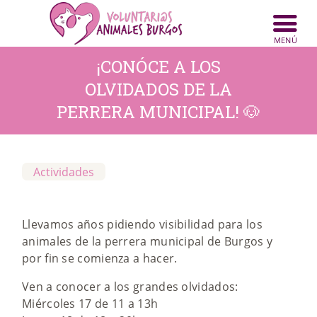
INICIO
ANIMALES
¡CONÓCE A LOS
NOTICIAS
OLVIDADOS DE LA
PERRERA MUNICIPAL! 🐶
ACTIVIDADES
CONTACTO
Actividades
COLABORA
Llevamos años pidiendo visibilidad para los
animales de la perrera municipal de Burgos y
por fin se comienza a hacer.
Ven a conocer a los grandes olvidados:
Miércoles 17 de 11 a 13h