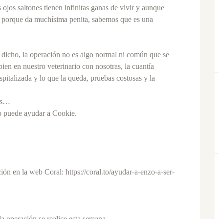
ojos saltones tienen infinitas ganas de vivir y aunque
, porque da muchísima penita, sabemos que es una
icho, la operación no es algo normal ni común que se
en en nuestro veterinario con nosotras, la cuantía
italizada y lo que la queda, pruebas costosas y la
es…
o puede ayudar a Cookie.
ón en la web Coral: https://coral.to/ayudar-a-enzo-a-ser-
 operación se realice esta semana.