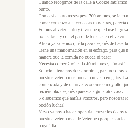
Cuando recogimos de la calle a Cookie sabíamos q
punto.
Con casi cuatro meses pesa 700 gramos, se le mar
comer comenzó a hacer cosas muy raras, parecí
Fuimos al veterinario y tuvo que quedarse ingres
no iba bien y con el paso de los días en el veteri
Ahora ya sabemos qué la pasa después de hacerl
Tiene una malformación en el esófago, para que no
manera que la comida no puede ni pasar.
Necesita comer 2 ml cada 40 minutos y aún así h
Solución, tenemos dos: dormirla , para nosotras s
nuestros veterinarios nunca han visto en gatos. La
complicada y de un nivel económico muy alto que 
haciéndola, después aparezca alguna otra cosa.
No sabemos qué haríais vosotros, pero nosotras 
opción luchar!
Y eso vamos a hacer, operarla, cruzar los dedos 
nuestros veterinarios de Veterinea porque son los
haga falta.