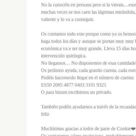
No la conocéis en persona pero si la vierais…esos 
muchas veces se nos caen las lágrimas mirándola
valiente y lo va a conseguir.
Os contamos todo esto porque como ya os hemos d
haga todos los días y aunque se portan muy muy bi
económica va a ser muy grande. Lleva 15 días hosp
intervención quirúrgica.
No llegamos… No disponemos de esas cantidad
Os pedimos ayuda, cada granito cuenta, cada eur
Podéis hacernoslo llegar en el número de cuenta:
ES50 2085 4877 0403 3101 9321
O para bizum escribirnos un privado.
También podéis ayudarnos a través de la recaudaci
feliz
Muchísimas gracias a todos de parte de Cookie❤️
Os contaremos cómo evoluciona, probablemente la