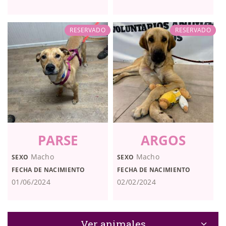
RESERVADO
RESERVADO
PARSE
ARGOS
Macho
Macho
SEXO
SEXO
FECHA DE NACIMIENTO
FECHA DE NACIMIENTO
01/06/2024
02/02/2024
Ver animales